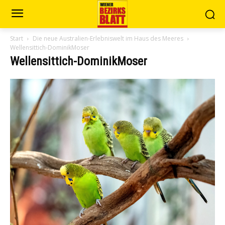
Start
Die neue Australien-Erlebniswelt im Haus des Meeres
Wellensittich-DominikMoser
Wellensittich-DominikMoser