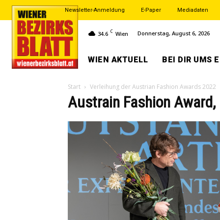
Newsletter-Anmeldung
E-Paper
Mediadaten
C
Donnerstag, August 6, 2026
34.6
Wien
WIEN AKTUELL
BEI DIR UMS 
Start
Verleihung der Austrian Fashion Awards 2022
Austrain Fashion Award,