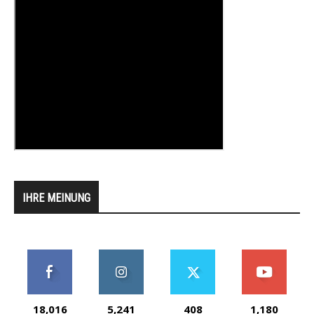
IHRE MEINUNG
18,016
5,241
408
1,180