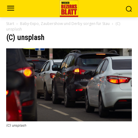
Start
Baby-Expo, Zaubershow und Derby sorgen für Stau
(C)
unsplash
(C) unsplash
(C) unsplash