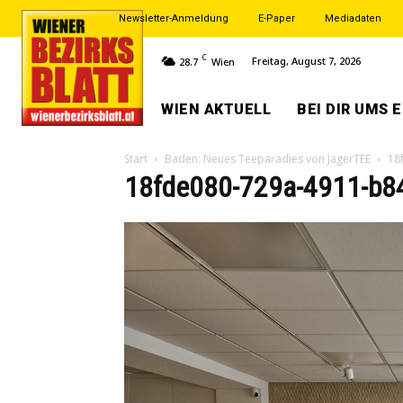
Newsletter-Anmeldung
E-Paper
Mediadaten
C
Freitag, August 7, 2026
28.7
Wien
WIEN AKTUELL
BEI DIR UMS 
Start
Baden: Neues Teeparadies von JägerTEE
18
18fde080-729a-4911-b8