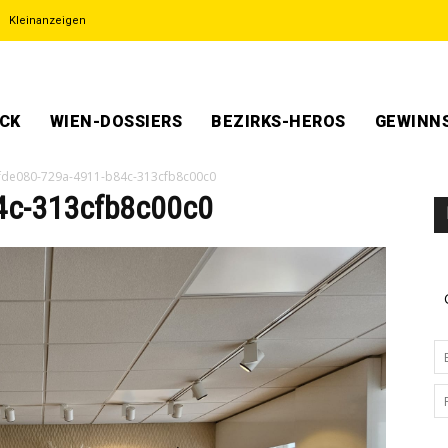
Kleinanzeigen
ECK
WIEN-DOSSIERS
BEZIRKS-HEROS
GEWINNS
fde080-729a-4911-b84c-313cfb8c00c0
4c-313cfb8c00c0