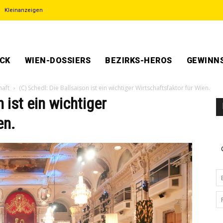
Kleinanzeigen
ECK
WIEN-DOSSIERS
BEZIRKS-HEROS
GEWINNS
haft
(C) Schedl: Die Ballsaison ist ein wichtiger Wirtschaftsfaktor für Wien.
 ist ein wichtiger
en.