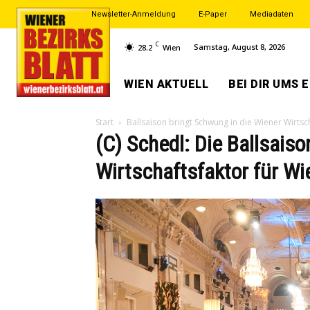
Newsletter-Anmeldung
E-Paper
Mediadaten
C
Samstag, August 8, 2026
28.2
Wien
WIEN AKTUELL
BEI DIR UMS 
Start
Ballsaison bringt Schwung in die Wiener Wirtsc
(C) Schedl: Die Ballsaison
Wirtschaftsfaktor für Wi