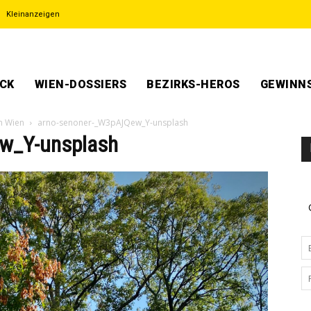
Kleinanzeigen
ECK
WIEN-DOSSIERS
BEZIRKS-HEROS
GEWINNS
n Wien
arno-senoner-_W3pAJQew_Y-unsplash
w_Y-unsplash