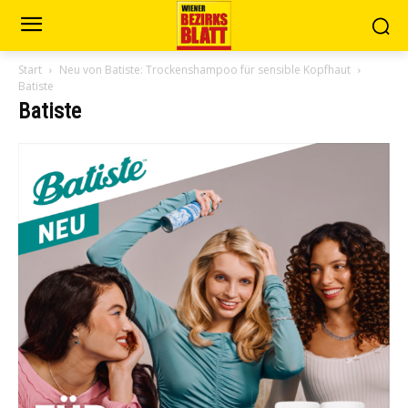
Start
Neu von Batiste: Trockenshampoo für sensible Kopfhaut
Batiste
Batiste