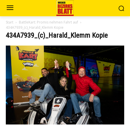
Start
BattleKart: Promis nehmen Fahrt auf
434A7939_(c)_Harald_Klemm Kopie
434A7939_(c)_Harald_Klemm Kopie