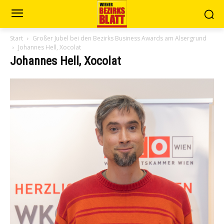
Start
Großer Jubel bei den Bezirks Business Awards am Alsergrund
Johannes Hell, Xocolat
Johannes Hell, Xocolat