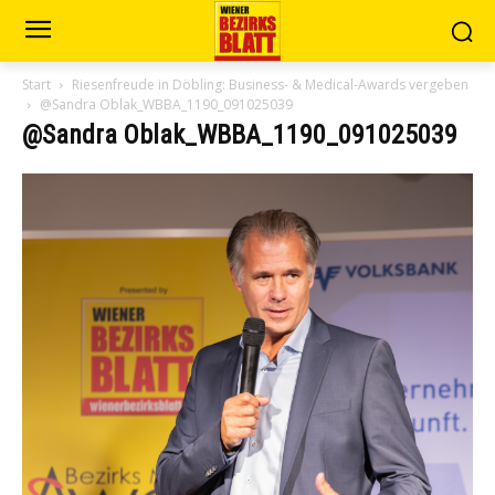
Start
Riesenfreude in Döbling: Business- & Medical-Awards vergeben
@Sandra Oblak_WBBA_1190_091025039
@Sandra Oblak_WBBA_1190_091025039