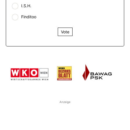
I.S.H.
Finditoo
Vote
Anzeige