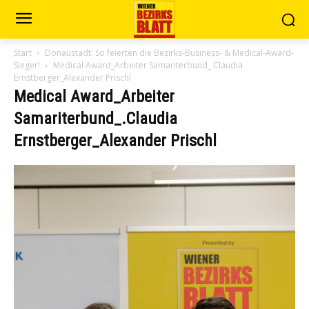
Start
Donaustadt: So feierten die Bezirks-Business- & Medical-Award-
Sieger!
Medical Award_Arbeiter Samariterbund_.Claudia
Ernstberger_Alexander Prischl
Medical Award_Arbeiter
Samariterbund_.Claudia
Ernstberger_Alexander Prischl