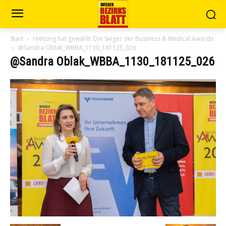
Start
Hietzing hat gewählt: Die Sieger der Business & Medical Awards
@Sandra Oblak_WBBA_1130_181125_026
@Sandra Oblak_WBBA_1130_181125_026