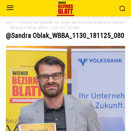
Start
Hietzing hat gewählt: Die Sieger der Business & Medical Awards
@Sandra Oblak_WBBA_1130_181125_080
@Sandra Oblak_WBBA_1130_181125_080