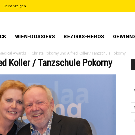
Kleinanzeigen
ECK
WIEN-DOSSIERS
BEZIRKS-HEROS
GEWINNS
 Medical Awards
Christa Pokorny und Alfred Koller / Tanzschule Pokorny
ed Koller / Tanzschule Pokorny