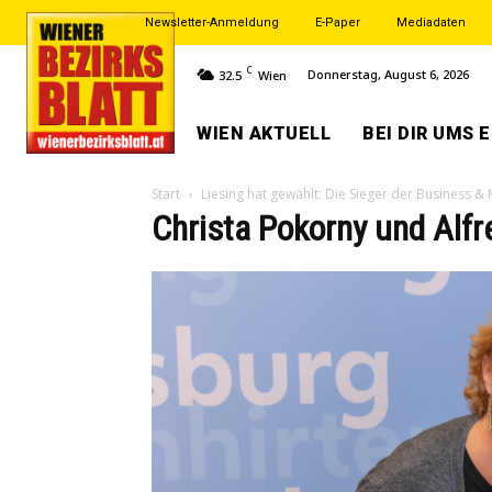
Newsletter-Anmeldung
E-Paper
Mediadaten
C
Donnerstag, August 6, 2026
32.5
Wien
WIEN AKTUELL
BEI DIR UMS 
Start
Liesing hat gewählt: Die Sieger der Business &
Christa Pokorny und Alfr