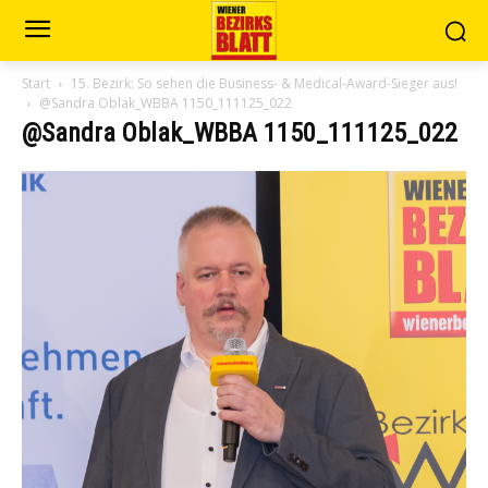
Start
15. Bezirk: So sehen die Business- & Medical-Award-Sieger aus!
@Sandra Oblak_WBBA 1150_111125_022
@Sandra Oblak_WBBA 1150_111125_022