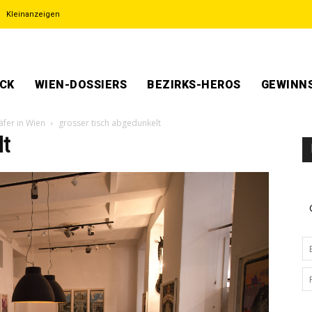
Kleinanzeigen
ECK
WIEN-DOSSIERS
BEZIRKS-HEROS
GEWINNS
äfer in Wien
grosser tisch abgedunkelt
lt