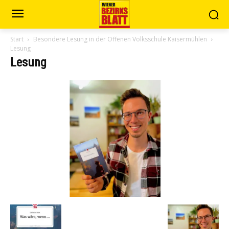
Start
Besondere Lesung in der Offenen Volksschule Kaisermühlen
Lesung
Lesung