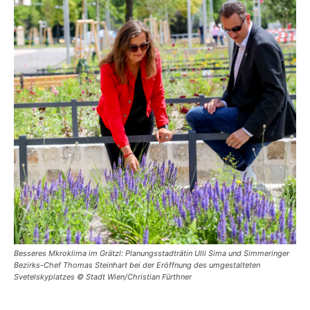
Besseres Mkroklima im Grätzl: Planungsstadträtin Ulli Sima und Simmeringer
Bezirks-Chef Thomas Steinhart bei der Eröffnung des umgestalteten
Svetelskyplatzes © Stadt Wien/Christian Fürthner