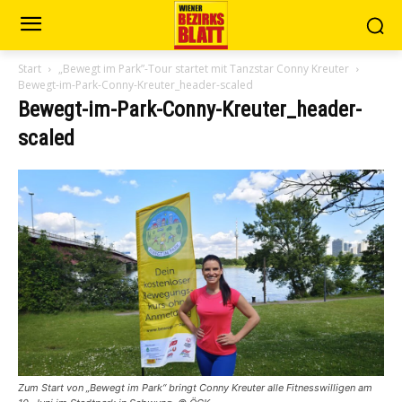
Start
„Bewegt im Park”-Tour startet mit Tanzstar Conny Kreuter
Bewegt-im-Park-Conny-Kreuter_header-scaled
Bewegt-im-Park-Conny-Kreuter_header-
scaled
Zum Start von „Bewegt im Park“ bringt Conny Kreuter alle Fitnesswilligen am