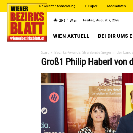
Newsletter-Anmeldung
E-Paper
Mediadaten
C
Freitag, August 7, 2026
29.9
Wien
WIEN AKTUELL
BEI DIR UMS 
Start
Bezirks-Awards: Strahlende Sieger in der Lands
Groß1 Philip Haberl von 