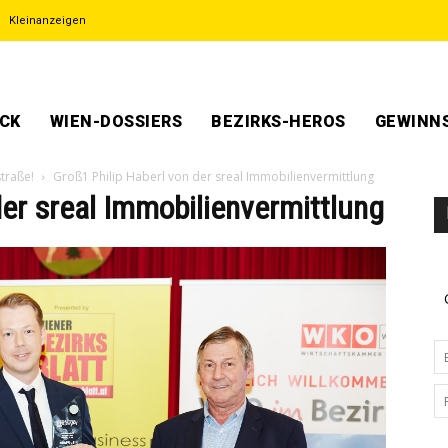
Kleinanzeigen
ECK
WIEN-DOSSIERS
BEZIRKS-HEROS
GEWINNS
traße!
Groß1 Philip Haberl von der sreal Immobilienvermittlung
der sreal Immobilienvermittlung