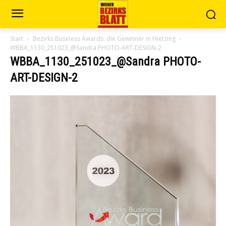
Start
Bezirks Business Awards: die Gewinner in Hietzing
WBBA_1130_251023_@Sandra PHOTO-ART-DESIGN-2
WBBA_1130_251023_@Sandra PHOTO-
ART-DESIGN-2