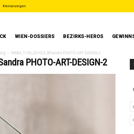
Kleinanzeigen
ECK
WIEN-DOSSIERS
BEZIRKS-HEROS
GEWINNS
zing
WBBA_1130_251023_@Sandra PHOTO-ART-DESIGN-2
andra PHOTO-ART-DESIGN-2