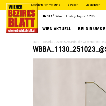
Newsletter-Anmeldung
E-Paper
Mediadaten
C
Freitag, August 7, 2026
24.2
Wien
WIEN AKTUELL
BEI DIR UMS 
Start
Bezirks Business Awards: die Gewinner in Hiet
WBBA_1130_251023_@S