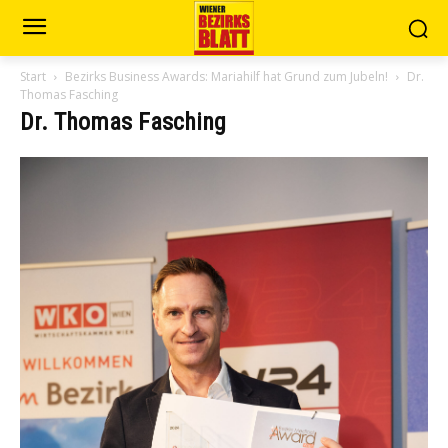
Start
Bezirks Business Awards: Mariahilf hat Grund zum Jubeln!
Dr.
Thomas Fasching
Dr. Thomas Fasching