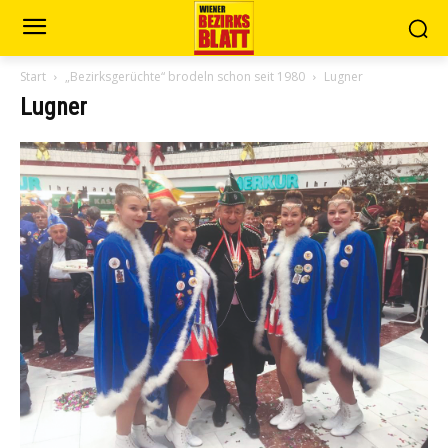
Start
„Bezirksgerüchte“ brodeln schon seit 1980
Lugner
Lugner