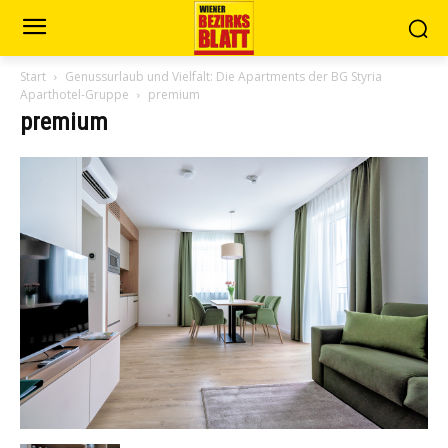
Start
Genussurlaub und Vielfalt: Die Apartments der BG Styria
Aparthotel-Gruppe
premium
premium