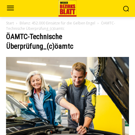
Start
Bilanz: 452.000 Einsätze für die Gelben Engel
ÖAMTC-
Technische Überprüfung_(c)öamtc
ÖAMTC-Technische
Überprüfung_(c)öamtc