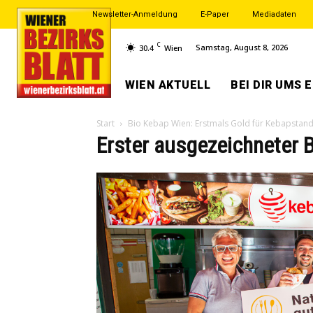
Newsletter-Anmeldung
E-Paper
Mediadaten
C
Samstag, August 8, 2026
30.4
Wien
WIEN AKTUELL
BEI DIR UMS 
Start
Bio Kebap Wien: Erstmals Gold für Kebapstan
Erster ausgezeichneter 