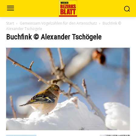
Start
Gemeinsam Vögelzählen für den Artenschutz
Buchfink ©
Alexander Tschögele
Buchfink © Alexander Tschögele