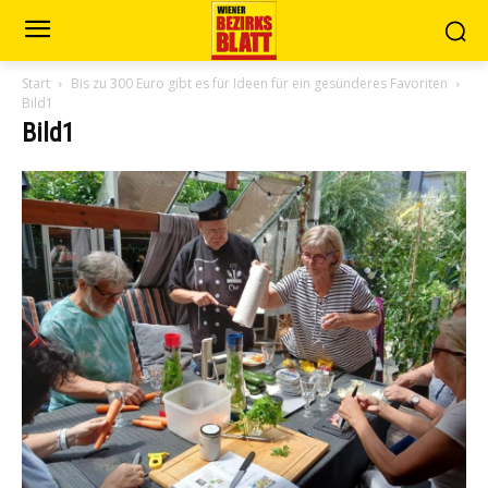
Start
Bis zu 300 Euro gibt es für Ideen für ein gesünderes Favoriten
Bild1
Bild1