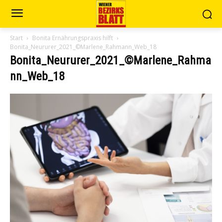
Start
Bonita Ernährungspraxis hilft
Bonita_Neururer_2021_©Marlene_Rahmann_Web_18
Bonita_Neururer_2021_©Marlene_Rahma
nn_Web_18