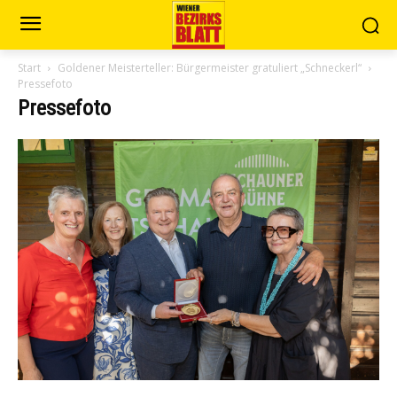
Start
Goldener Meisterteller: Bürgermeister gratuliert „Schneckerl“
Pressefoto
Pressefoto