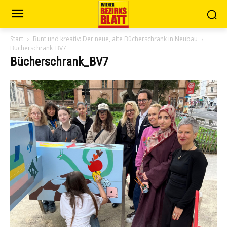
Start
Bunt und kreativ: Der neue, alte Bücherschrank in Neubau
Bücherschrank_BV7
Bücherschrank_BV7