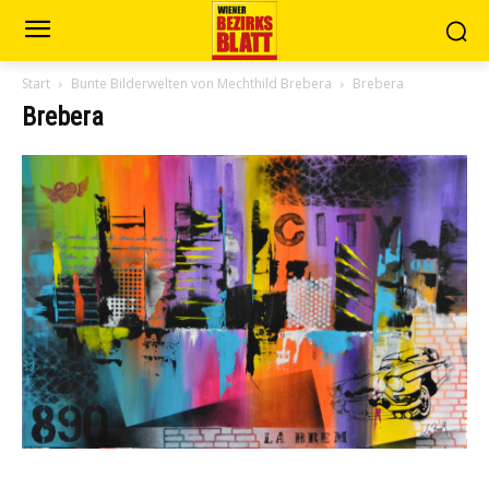
Start
Bunte Bilderwelten von Mechthild Brebera
Brebera
Brebera