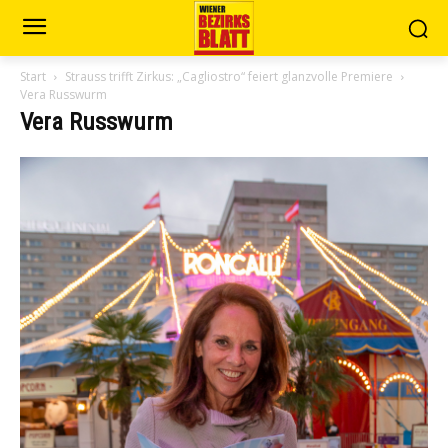
Start
Strauss trifft Zirkus: „Cagliostro“ feiert glanzvolle Premiere
Vera Russwurm
Vera Russwurm