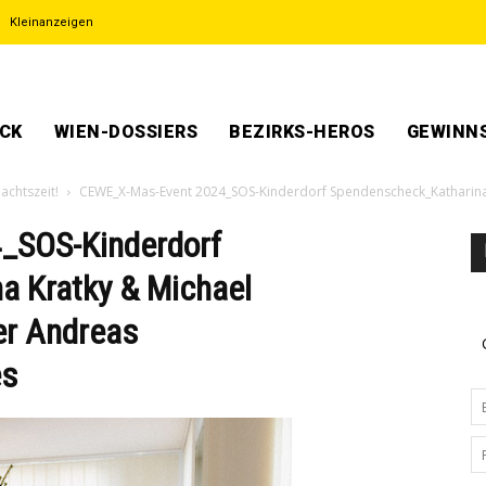
Kleinanzeigen
ECK
WIEN-DOSSIERS
BEZIRKS-HEROS
GEWINNS
achtszeit!
CEWE_X-Mas-Event 2024_SOS-Kinderdorf Spendenscheck_Katharina 
_SOS-Kinderdorf
a Kratky & Michael
er Andreas
es