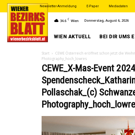
Newsletter-Anmeldung
E-Paper
Mediadaten
C
Donnerstag, August 6, 2026
34.6
Wien
WIEN AKTUELL
BEI DIR UMS 
Start
CEWE Österreich eröffnet schon jetzt die Weihn
Photography_hoch_lowres
CEWE_X-Mas-Event 2024
Spendenscheck_Katharin
Pollaschak_(c) Schwanz
Photography_hoch_lowr