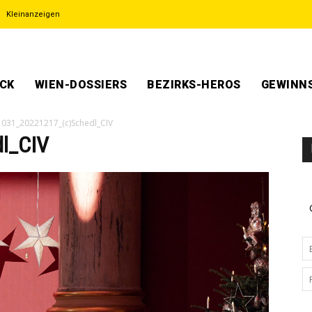
Kleinanzeigen
ECK
WIEN-DOSSIERS
BEZIRKS-HEROS
GEWINNS
031_20221217_(c)Schedl_CIV
l_CIV