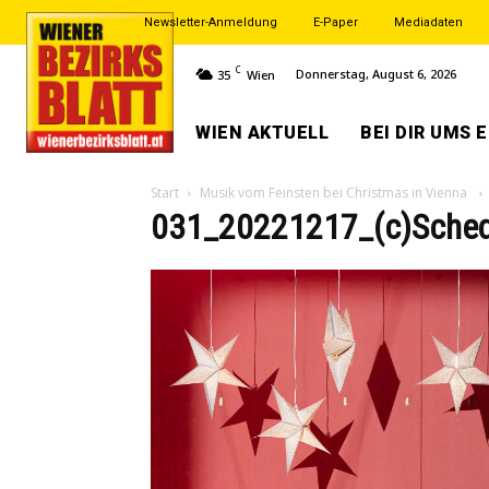
Newsletter-Anmeldung
E-Paper
Mediadaten
C
Donnerstag, August 6, 2026
35
Wien
WIEN AKTUELL
BEI DIR UMS 
Start
Musik vom Feinsten bei Christmas in Vienna
031_20221217_(c)Sched