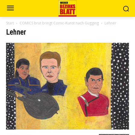
Start
COMICS brut bringt Comic-Kunst nach Gugging
Lehner
Lehner