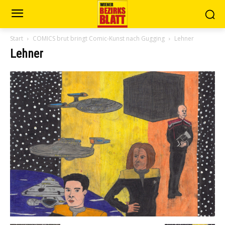
Start
COMICS brut bringt Comic-Kunst nach Gugging
Lehner
Lehner