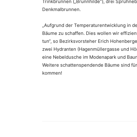
Trinkbrunnen („Brunnhilde“), drei Sprühne
Denkmalbrunnen.
„Aufgrund der Temperaturentwicklung in de
Bäume zu schaffen. Dies wollen wir effizi
tun“, so Bezirksvorsteher Erich ­Hohenbe
zwei Hydranten (Hagenmüllergasse und H
eine Nebeldusche im Modena­park und Baum
Weitere schattenspendende Bäume sind fü
kommen!