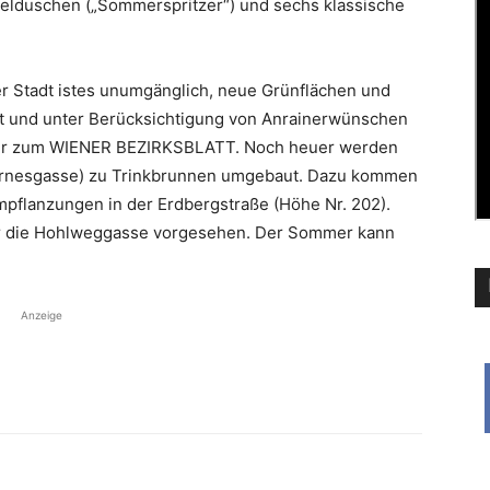
belduschen („Sommerspritzer“) und sechs klas­sische
r Stadt istes unumgänglich, neue Grün­flächen und
ent und unter Berücksichtigung von Anrainerwünschen
rger zum WIENER BEZIRKSBLATT. Noch heuer werden
örnesgasse) zu Trinkbrunnen umgebaut. Dazu kommen
pflanzungen in der Erdbergstraße (Höhe Nr. 202).
r die Hohl­weggasse vorgesehen. Der Sommer kann
Anzeige