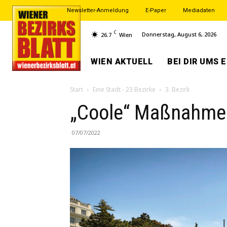
Newsletter-Anmeldung
E-Paper
Mediadaten
C
Donnerstag, August 6, 2026
26.7
Wien
WIEN AKTUELL
BEI DIR UMS 
Start
Eine Stadt - 23 Bezirke
3. Bezirk
„Coole“ Maßnahmen
07/07/2022