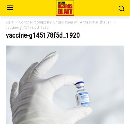
Start
Corona-Impfung für Kinder: Wien will Angebot ausbauen
vaccine-g145178f5d_1920
vaccine-g145178f5d_1920