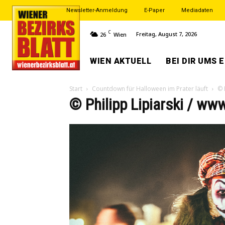
Newsletter-Anmeldung
E-Paper
Mediadaten
C
Freitag, August 7, 2026
26
Wien
WIEN AKTUELL
BEI DIR UMS 
Start
Countdown für Halloween im Prater läuft
© 
© Philipp Lipiarski / ww