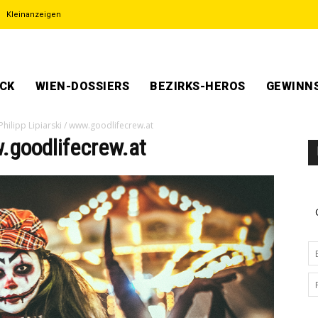
Kleinanzeigen
ECK
WIEN-DOSSIERS
BEZIRKS-HEROS
GEWINNS
Philipp Lipiarski / www.goodlifecrew.at
w.goodlifecrew.at