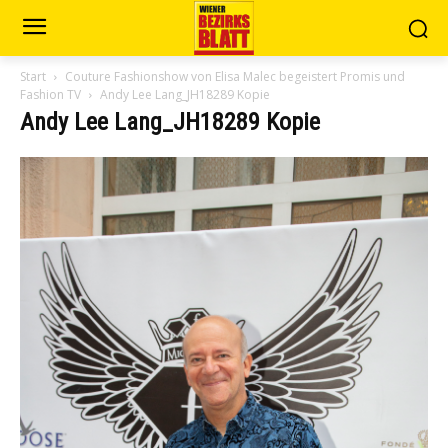
Start
Couture Fashionshow von Elisa Malec begeistert Promis und
Fashion TV
Andy Lee Lang_JH18289 Kopie
Andy Lee Lang_JH18289 Kopie