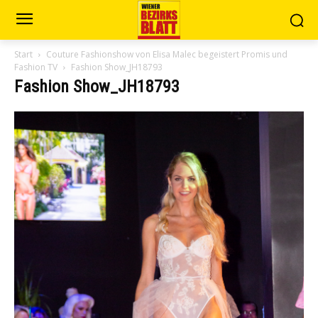
Start
Couture Fashionshow von Elisa Malec begeistert Promis und
Fashion TV
Fashion Show_JH18793
Fashion Show_JH18793