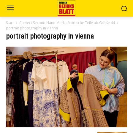
Start
Curvect Second Hand Markt: Modische Teile ab Größe 44
portrait photography in vienna
portrait photography in vienna