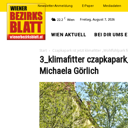
Newsletter-Anmeldung
E-Paper
Mediadaten
C
Freitag, August 7, 2026
22.2
Wien
WIEN AKTUELL
BEI DIR UMS 
Start
Czapkapark ist jetzt klimafitter „Wohlfühlpark fü
3_klimafitter czapkapark
Michaela Görlich