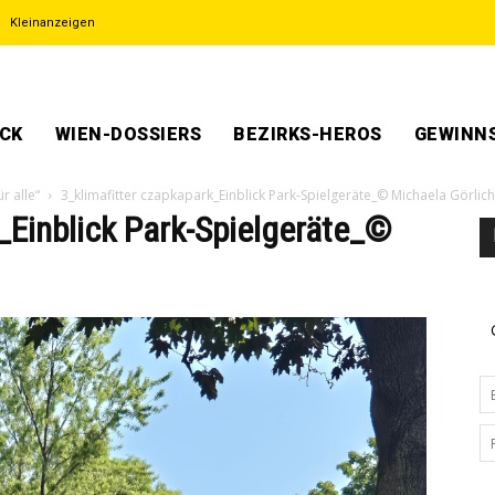
Kleinanzeigen
ECK
WIEN-DOSSIERS
BEZIRKS-HEROS
GEWINNS
r alle“
3_klimafitter czapkapark_Einblick Park-Spielgeräte_© Michaela Görlich
_Einblick Park-Spielgeräte_©