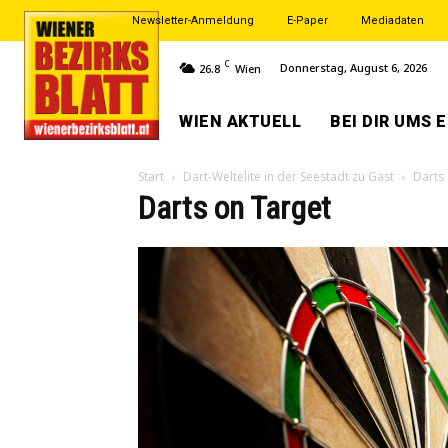
Newsletter-Anmeldung
E-Paper
Mediadaten
C
Donnerstag, August 6, 2026
26.8
Wien
WIEN AKTUELL
BEI DIR UMS 
Start
Dart-Weltelite in der Seestadt zu Gast
Darts
Darts on Target