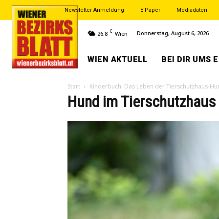
Newsletter-Anmeldung
E-Paper
Mediadaten
C
Donnerstag, August 6, 2026
26.8
Wien
WIEN AKTUELL
BEI DIR UMS 
Start
Kinderbuch: Das Leben der Tierschutzhaus-H
Hund im Tierschutzhaus