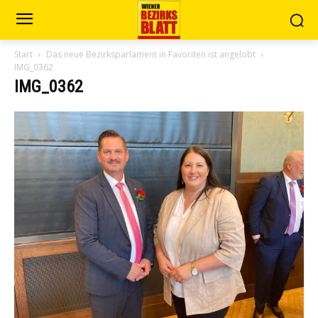
Start
Das neue Bezirksparlament in Favoriten ist angelobt
IMG_0362
IMG_0362